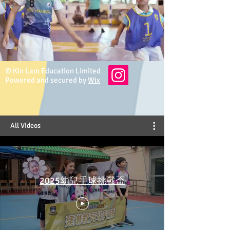
© Kin Lam Education Limited
Powered and secured by
Wix
All Videos
2025幼兒手球挑戰盃