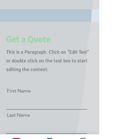
Get a Quote
This is a Paragraph. Click on "Edit Text"
or double click on the text box to start
editing the content.
First Name
Last Name