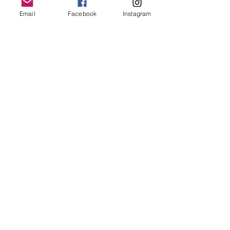
Email
Email
Facebook
Instagram
Send
© Kin Lam Education Limited
Powered and secured by
Wix
All Videos
2025幼兒手球挑戰盃