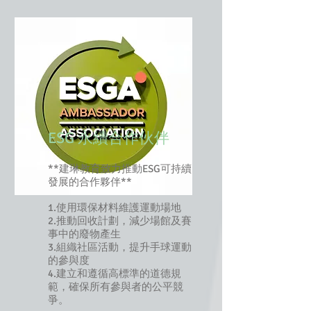
ESG 永續合作伙伴
**建琳教育致力推動ESG可持續
發展的合作夥伴**
1.使用環保材料維護運動場地
2.推動回收計劃，減少場館及賽
事中的廢物產生
3.組織社區活動，提升手球運動
的參與度
4.建立和遵循高標準的道德規
範，確保所有參與者的公平競
爭。